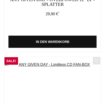
SPLATTER
*
Regulärer Preis:
29,90 €
IN DEN WARENKORB
SALE!