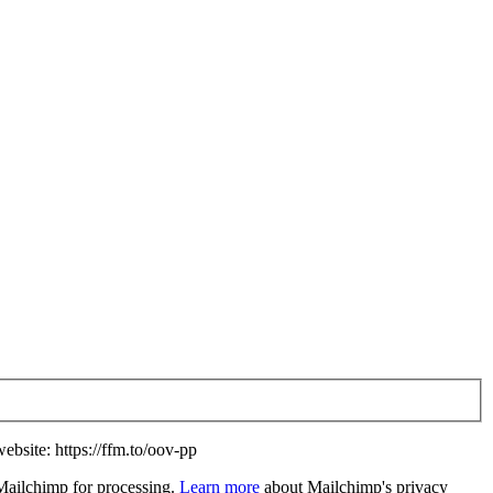
website: https://ffm.to/oov-pp
 Mailchimp for processing.
Learn more
about Mailchimp's privacy