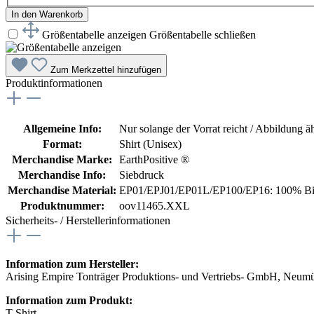
In den Warenkorb
Größentabelle anzeigen
Größentabelle schließen
Zum Merkzettel hinzufügen
Produktinformationen
Allgemeine Info:
Nur solange der Vorrat reicht / Abbildung ä
Format:
Shirt (Unisex)
Merchandise Marke:
EarthPositive ®
Merchandise Info:
Siebdruck
Merchandise Material:
EP01/EPJ01/EP01L/EP100/EP16: 100% Bi
Produktnummer:
oov11465.XXL
Sicherheits- / Herstellerinformationen
Information zum Hersteller:
Arising Empire Tonträger Produktions- und Vertriebs- GmbH, Neum
Information zum Produkt:
T-Shirt